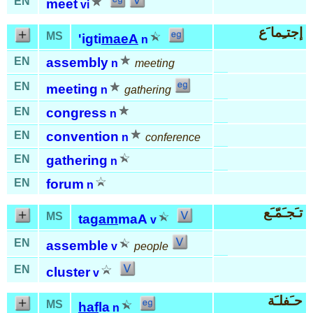
EN
meet
vi
إجتـِما َع
MS
'igti
maeA
n
EN
assembly
n
meeting
EN
meeting
n
gathering
EN
congress
n
EN
convention
n
conference
EN
gathering
n
EN
forum
n
تـَجـَمّـَع
MS
ta
gam
maA
v
EN
assemble
v
people
EN
cluster
v
حـَفلـَة
MS
haf
la
n