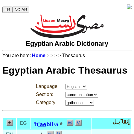
TR
NO AR
Egyptian Arabic Dictionary
You are here:
Home
>
>
>
> Thesaurus
Egyptian Arabic Thesaurus
Language:
Section:
Category:
إتقا َبـِل
EG
'it
'ae
bil
vi