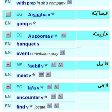
EN
with
prep
in sb's company
عـِصا َبـَة
Ai
saa
ba
EG
n
EN
gang
n
عـُزومـَة
EG
Au
zoo
ma
n
banquet
EN
n
EN
event
n
invitation only
قا َبـِل
MS
'ae
bil
v
EN
meet
v
لا َقى
EG
la
'a
v
EN
encounter
v
EN
find
v
locate