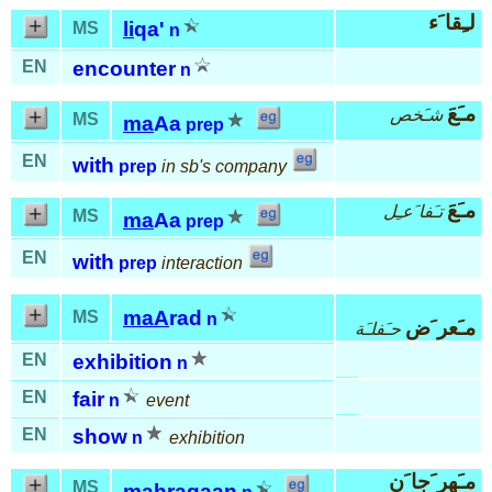
لـِقا َء
li
qa'
MS
n
EN
encounter
n
مـَعَ
شـَخص
MS
ma
Aa
prep
EN
with
prep
in sb's company
مـَعَ
تـَفا َعـِل
MS
ma
Aa
prep
EN
with
prep
interaction
maA
rad
MS
n
مـَعر َض
حـَفلـَة
EN
exhibition
n
EN
fair
n
event
EN
show
n
exhibition
مـَهر َجا َن
MS
mahra
gaan