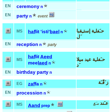
EN
ceremony
n
EN
party
n
event
حـَفلـِة إستـِقبا
MS
haf
lit 'isti'
bael
n
َل
EN
reception
n
party
haf
lit
Aeed
حـَفلـِة عيد ميلا
MS
mee
laed
n
َد
birthday party
EN
n
ز َفّـَة
zaf
fa
EG
n
EN
procession
n
عـَند
مـَعَ
MS
Aand
prep