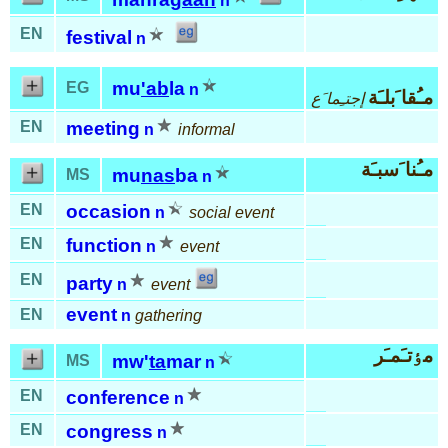
n
EN
festival
n
mu
'ab
la
EG
n
مـُقا َبلـَة
إجتـِما َع
EN
meeting
n
informal
مـُنا َسبـَة
mu
nas
ba
MS
n
EN
occasion
n
social event
EN
function
n
event
EN
party
n
event
event
EN
n
gathering
مٶتـَمـَر
mw'
ta
mar
MS
n
EN
conference
n
EN
congress
n